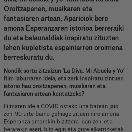
Oroitzapenen, musikaren eta
fantasiaren artean, Apariciok bere
amona Esperanzaren istorioa berreraiki
du eta belaunaldiak inspiratu zituzten
lehen kupletista espainiarren oroimena
berreskuratu du.
Nondik sortu zitzaizun ‘La Diva, Mi Abuela y Yo’
film laburraren ideia, eta zerk inspiratu zintuen
istorio hau oroitzapenen, musikaren eta
fantasiaren artean kontatzeko?
Filmaren ideia COVID osteko une batean jaio
zen. 90 urte baino gehiago zituen nire amona
Esperanza amarekin bizitzera joan zen, eta
berarekin eseri, hitz egin eta gure elkarrizketak