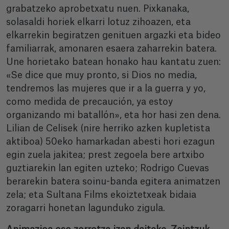
grabatzeko aprobetxatu nuen. Pixkanaka,
solasaldi horiek elkarri lotuz zihoazen, eta
elkarrekin begiratzen genituen argazki eta bideo
familiarrak, amonaren esaera zaharrekin batera.
Une horietako batean honako hau kantatu zuen:
«Se dice que muy pronto, si Dios no media,
tendremos las mujeres que ir a la guerra y yo,
como medida de precaución, ya estoy
organizando mi batallón», eta hor hasi zen dena.
Lilian de Celisek (nire herriko azken kupletista
aktiboa) 50eko hamarkadan abesti hori ezagun
egin zuela jakitea; prest zegoela bere artxibo
guztiarekin lan egiten uzteko; Rodrigo Cuevas
berarekin batera soinu-banda egitera animatzen
zela; eta Sultana Films ekoiztetxeak bidaia
zoragarri honetan lagunduko zigula.