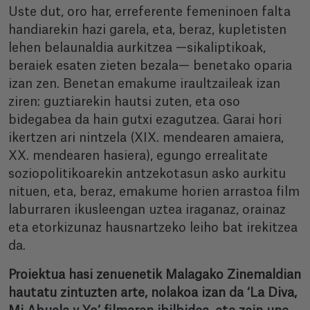
Uste dut, oro har, erreferente femeninoen falta
handiarekin hazi garela, eta, beraz, kupletisten
lehen belaunaldia aurkitzea —sikaliptikoak,
beraiek esaten zieten bezala— benetako oparia
izan zen. Benetan emakume iraultzaileak izan
ziren: guztiarekin hautsi zuten, eta oso
bidegabea da hain gutxi ezagutzea. Garai hori
ikertzen ari nintzela (XIX. mendearen amaiera,
XX. mendearen hasiera), egungo errealitate
soziopolitikoarekin antzekotasun asko aurkitu
nituen, eta, beraz, emakume horien arrastoa film
laburraren ikusleengan uztea iraganaz, orainaz
eta etorkizunaz hausnartzeko leiho bat irekitzea
da.
Proiektua hasi zenuenetik Malagako Zinemaldian
hautatu zintuzten arte, nolakoa izan da ‘La Diva,