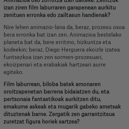
Animazioa oso zorrotza izan daiteke. Zeintzuk
izan ziren film laburraren garapenean aurkitu
zenituen erronka edo zailtasun handienak?
Nire lehen animazio-lana da, beraz, prozesu osoa
bera erronka bat izan zen. Animazioa bestelako
planeta bat da, bere erritmo, hizkuntza eta
kodeekin; beraz, Diego Herguera ekoizle izatea
funtsezkoa izan zen sormen-prozesuari,
ekoizpenari eta erabakiak hartzeari aurre
egiteko.
Film laburrean, biloba batek amonaren
oroitzapenetan barrena bidaiatzen du, eta
pertsonaia fantastikoak aurkitzen ditu,
emakume askeak eta mugarik gabeko ametsak
dituztenak barne. Zergatik zen garrantzitsua
zuretzat figura horiek sartzea?