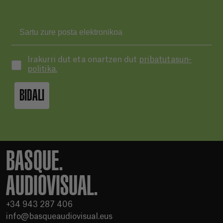
Irakurri dut eta onartzen dut
pribatutasun-
politika.
BIDALI
BASQUE.
AUDIOVISUAL.
+34 943 287 406
info@basqueaudiovisual.eus