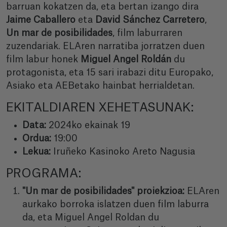
barruan kokatzen da, eta bertan izango dira
Jaime Caballero
eta
David Sánchez Carretero
,
Un mar de posibilidades
, film laburraren
zuzendariak. ELAren narratiba jorratzen duen
film labur honek
Miguel Angel Roldán
du
protagonista, eta 15 sari irabazi ditu Europako,
Asiako eta AEBetako hainbat herrialdetan.
EKITALDIAREN XEHETASUNAK:
Data:
2024ko ekainak 19
Ordua:
19:00
Lekua:
Iruñeko Kasinoko Areto Nagusia
PROGRAMA:
"Un mar de posibilidades" proiekzioa:
ELAren
aurkako borroka islatzen duen film laburra
da, eta Miguel Angel Roldan du