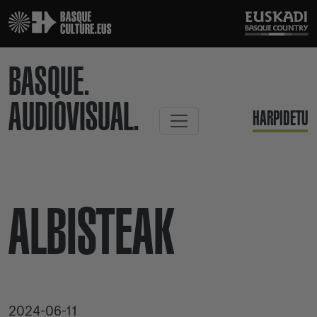
BASQUE.
AUDIOVISUAL.
HARPIDETU
ALBISTEAK
2024-06-11