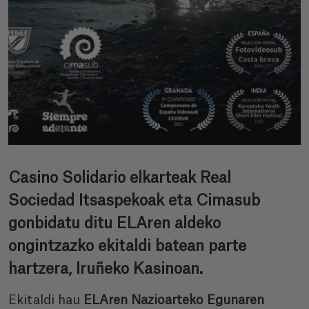
Casino Solidario elkarteak Real
Sociedad Itsaspekoak eta Cimasub
gonbidatu ditu ELAren aldeko
ongintzazko ekitaldi batean parte
hartzera, Iruñeko Kasinoan.
Ekitaldi hau
ELAren Nazioarteko Egunaren