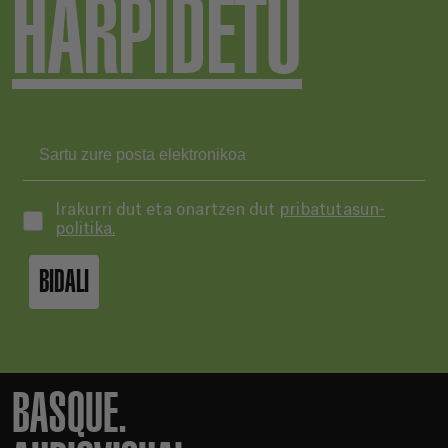
HARPIDETU
Irakurri dut eta onartzen dut
pribatutasun-
politika.
BIDALI
BASQUE.