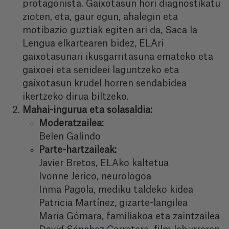
protagonista. Gaixotasun hori diagnostikatu
zioten, eta, gaur egun, ahalegin eta
motibazio guztiak egiten ari da, Saca la
Lengua elkartearen bidez, ELAri
gaixotasunari ikusgarritasuna emateko eta
gaixoei eta senideei laguntzeko eta
gaixotasun krudel horren sendabidea
ikertzeko dirua biltzeko.
Mahai-ingurua eta solasaldia:
Moderatzailea:
Belen Galindo
Parte-hartzaileak:
Javier Bretos, ELAko kaltetua
Ivonne Jerico, neurologoa
Inma Pagola, mediku taldeko kidea
Patricia Martínez, gizarte-langilea
María Gómara, familiakoa eta zaintzailea