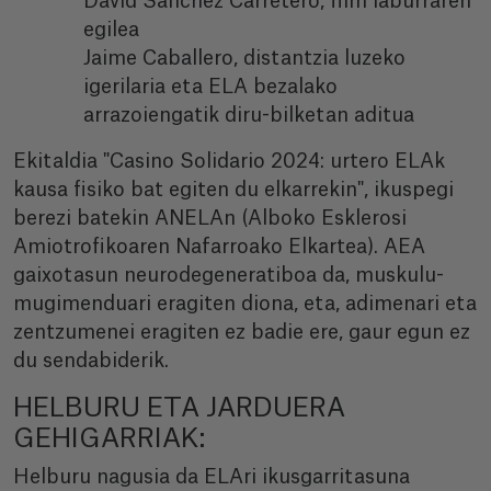
David Sánchez Carretero, film laburraren
egilea
Jaime Caballero, distantzia luzeko
igerilaria eta ELA bezalako
arrazoiengatik diru-bilketan aditua
Ekitaldia "Casino Solidario 2024: urtero ELAk
kausa fisiko bat egiten du elkarrekin", ikuspegi
berezi batekin ANELAn (Alboko Esklerosi
Amiotrofikoaren Nafarroako Elkartea). AEA
gaixotasun neurodegeneratiboa da, muskulu-
mugimenduari eragiten diona, eta, adimenari eta
zentzumenei eragiten ez badie ere, gaur egun ez
du sendabiderik.
HELBURU ETA JARDUERA
GEHIGARRIAK:
Helburu nagusia da ELAri ikusgarritasuna