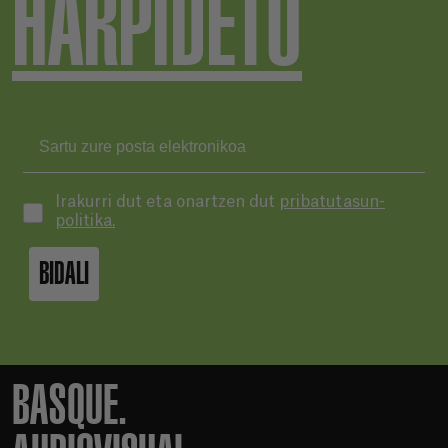
HARPIDETU
Irakurri dut eta onartzen dut
pribatutasun-
politika.
BIDALI
BASQUE.