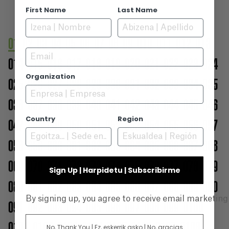
First Name
Last Name
01
02
03
04
05
06
07
08
09
010
011
012
013
Email
014
015
016
017
018
019
020
021
022
023
024
Organization
025
026
027
028
029
030
031
032
033
034
035
036
037
038
039
040
041
042
043
044
045
046
Country
Region
047
048
049
050
051
052
053
054
055
056
057
058
059
060
061
062
063
064
065
066
067
068
069
070
071
072
073
074
075
076
077
078
079
Sign Up | Harpidetu | Subscribirme
080
081
082
083
084
085
086
087
088
089
090
By signing up, you agree to receive email marketin
091
092
093
094
095
096
097
098
099
0100
0101
0102
0103
0104
0105
0106
0107
0108
No, Thank You | Ez, eskerrik asko | No, gracias