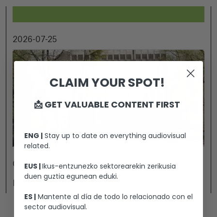
2026-07-25
CLAIM YOUR SPOT!
📩 GET VALUABLE CONTENT FIRST
ENG |
Stay up to date on everything audiovisual
related.
GAMBOA ZINEMALDIA GASTEIZEN
EUS |
Ikus-entzunezko sektorearekin zerikusia
duen guztia egunean eduki.
Ikusi
ES |
Mantente al día de todo lo relacionado con el
sector audiovisual.