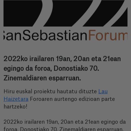
2022ko irailaren 19an, 20an eta 21ean
egingo da foroa, Donostiako 70.
Zinemaldiaren esparruan.
Hiru euskal proiektu hautatu dituzte
Lau
Haizetara
Foroaren aurtengo edizioan parte
hartzeko!
2022ko irailaren 19an, 20an eta 21ean egingo da
foroa, Donostiako 70. Zinemaldiaren esparruan.