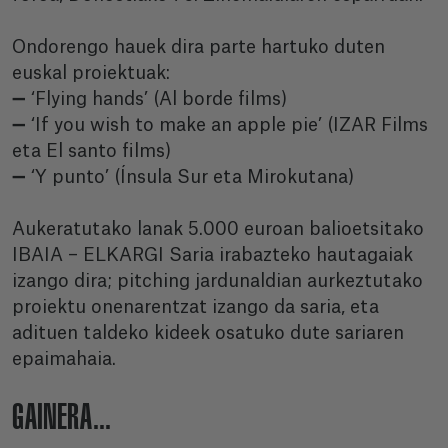
Ondorengo hauek dira parte hartuko duten
euskal proiektuak:
➖ ‘Flying hands’ (Al borde films)
➖ ‘If you wish to make an apple pie’ (IZAR Films
eta El santo films)
➖ ‘Y punto’ (Ínsula Sur eta Mirokutana)
Aukeratutako lanak 5.000 euroan balioetsitako
IBAIA – ELKARGI Saria irabazteko hautagaiak
izango dira; pitching jardunaldian aurkeztutako
proiektu onenarentzat izango da saria, eta
adituen taldeko kideek osatuko dute sariaren
epaimahaia.
GAINERA...