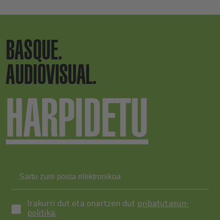
BASQUE.
AUDIOVISUAL.
HARPIDETU
Irakurri dut eta onartzen dut
pribatutasun-
politika.