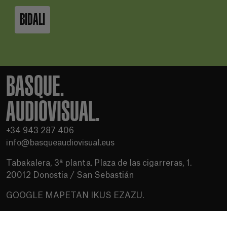
BIDALI
BASQUE.
AUDIOVISUAL.
+34 943 287 406
info@basqueaudiovisual.eus
Tabakalera, 3ª planta. Plaza de las cigarreras, 1.
20012 Donostia / San Sebastián
GOOGLE MAPETAN IKUS EZAZU.
Erabilera baldintzak