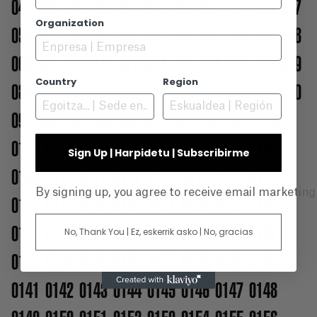
047
048
049
050
051
052
053
054
055
056
057
Organization
058
059
060
061
062
063
064
065
066
067
068
069
070
071
072
073
074
075
076
077
078
079
Country
Region
080
081
082
083
084
085
086
087
088
089
090
091
092
093
094
095
096
097
098
099
0100
0101
0102
0103
0104
0105
0106
0107
0108
Sign Up | Harpidetu | Subscribirme
0109
0110
0111
0112
0113
0114
0115
0116
By signing up, you agree to receive email marketin
0117
0118
0119
0120
0121
0122
0123
0124
0125
0126
0127
0128
0129
0130
0131
0132
No, Thank You | Ez, eskerrik asko | No, gracias
0133
0134
0135
0136
0137
0138
0139
0140
0141
0142
0143
0144
0145
0146
0147
0148