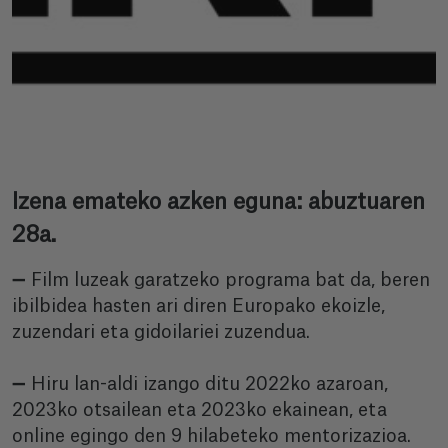
Izena emateko azken eguna: abuztuaren
28a.
➖ Film luzeak garatzeko programa bat da, beren
ibilbidea hasten ari diren Europako ekoizle,
zuzendari eta gidoilariei zuzendua.
➖ Hiru lan-aldi izango ditu 2022ko azaroan,
2023ko otsailean eta 2023ko ekainean, eta
online egingo den 9 hilabeteko mentorizazioa.