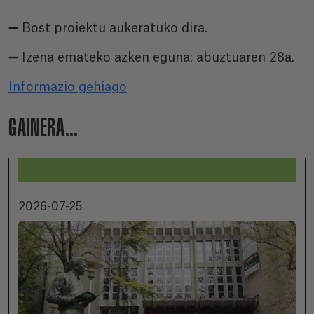
➖ Bost proiektu aukeratuko dira.
➖ Izena emateko azken eguna: abuztuaren 28a.
Informazio gehiago
GAINERA...
2026-07-25