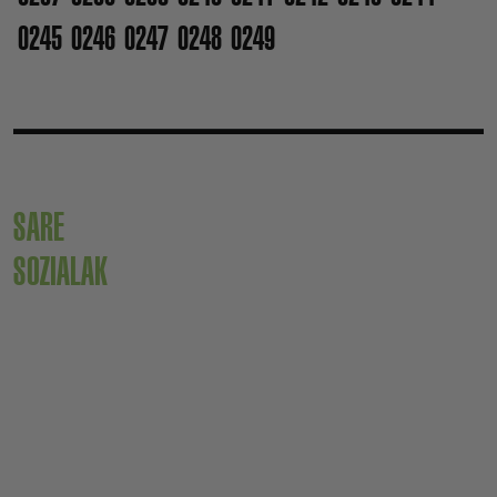
0245
0246
0247
0248
0249
SARE
SOZIALAK