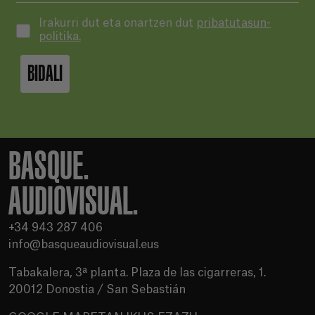
Irakurri dut eta onartzen dut
pribatutasun-
politika.
BIDALI
BASQUE.
AUDIOVISUAL.
+34 943 287 406
info@basqueaudiovisual.eus
Tabakalera, 3ª planta. Plaza de las cigarreras, 1.
20012 Donostia / San Sebastián