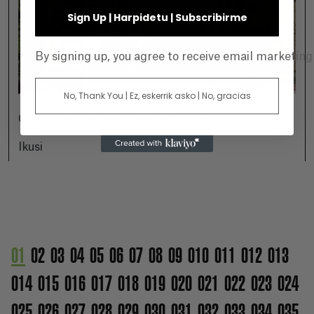
Sign Up | Harpidetu | Subscribirme
By signing up, you agree to receive email marketin
No, Thank You | Ez, eskerrik asko | No, gracias
GAMBOA ZINEMALDIA GASTEIZEN
Ikusi
01
02
03
04
05
06
07
08
09
010
011
012
013
014
015
016
017
018
019
020
021
022
023
024
025
026
027
028
029
030
031
032
033
034
035