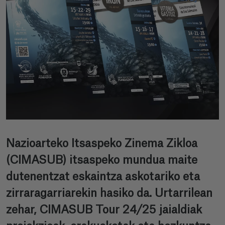
Nazioarteko Itsaspeko Zinema Zikloa
(CIMASUB) itsaspeko mundua maite
dutenentzat eskaintza askotariko eta
zirraragarriarekin hasiko da. Urtarrilean
zehar, CIMASUB Tour 24/25 jaialdiak