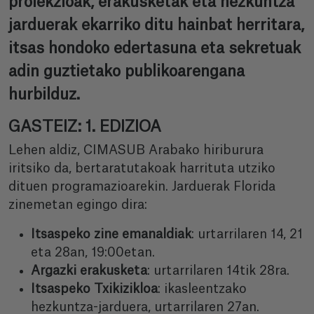
proiekzioak, erakusketak eta hezkuntza
jarduerak ekarriko ditu hainbat herritara,
itsas hondoko edertasuna eta sekretuak
adin guztietako publikoarengana
hurbilduz.
GASTEIZ: 1. EDIZIOA
Lehen aldiz, CIMASUB Arabako hiriburura
iritsiko da, bertaratutakoak harrituta utziko
dituen programazioarekin. Jarduerak Florida
zinemetan egingo dira:
Itsaspeko zine emanaldiak
: urtarrilaren 14, 21
eta 28an, 19:00etan.
Argazki erakusketa
: urtarrilaren 14tik 28ra.
Itsaspeko Txikizikloa
: ikasleentzako
hezkuntza-jarduera, urtarrilaren 27an.