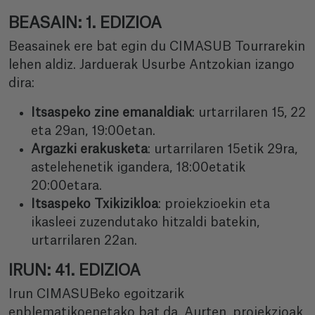
BEASAIN: 1. EDIZIOA
Beasainek ere bat egin du CIMASUB Tourrarekin
lehen aldiz. Jarduerak Usurbe Antzokian izango
dira:
Itsaspeko zine emanaldiak
: urtarrilaren 15, 22
eta 29an, 19:00etan.
Argazki erakusketa
: urtarrilaren 15etik 29ra,
astelehenetik igandera, 18:00etatik
20:00etara.
Itsaspeko Txikizikloa
: proiekzioekin eta
ikasleei zuzendutako hitzaldi batekin,
urtarrilaren 22an.
IRUN: 41. EDIZIOA
Irun CIMASUBeko egoitzarik
enblematikoenetako bat da. Aurten, proiekzioak