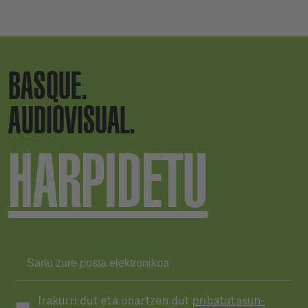
BASQUE.
AUDIOVISUAL.
HARPIDETU
Irakurri dut eta onartzen dut
pribatutasun-