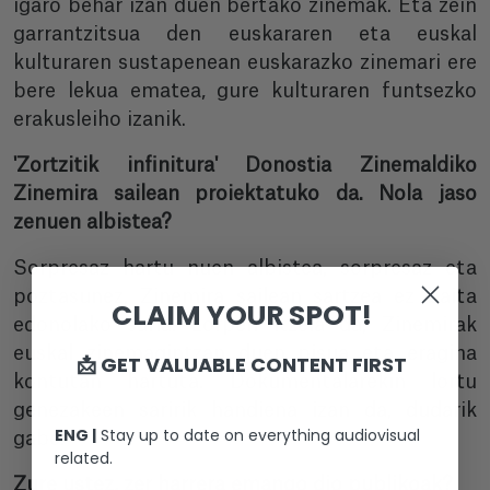
igaro behar izan duen bertako zinemak. Eta zein
garrantzitsua den euskararen eta euskal
kulturaren sustapenean euskarazko zinemari ere
bere lekua ematea, gure kulturaren funtsezko
erakusleiho izanik.
'Zortzitik infinitura' Donostia Zinemaldiko
Zinemira sailean proiektatuko da. Nola jaso
zenuen albistea?
Sorpresaz hartu nuen albistea, sorpresaz eta
poztasunez, Zinemira sailean sartzea ez baita
CLAIM YOUR SPOT!
edonolako saria. Lorpen itzela da, Zinemirak
euskal zinemagintzan duen pisua eta eragina
📩 GET VALUABLE CONTENT FIRST
kontutan hartuta. Dokumentalarekin lortu
genezakeen saririk handiena izan da, dudarik
ENG |
Stay up to date on everything audiovisual
gabe.
related.
Zure ustez, zer harrera emango dio publikoak?