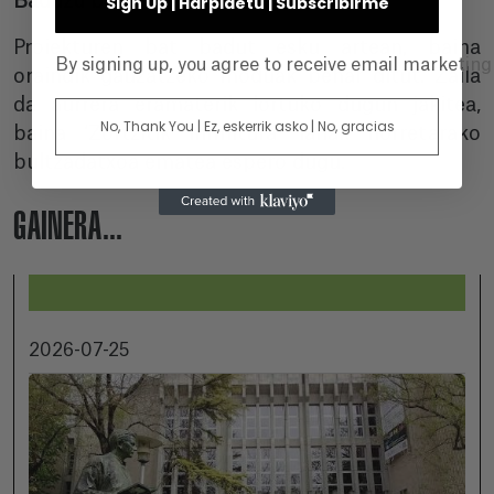
Baduzu beste proiekturik esku artean?
Sign Up | Harpidetu | Subscribirme
Proiekturen bat badut esku artean,
baina
By signing up, you agree to receive email marketin
oraindik gauzatzeko moduak behar ditut
. Zaila
da aurrera eramaterik lortuko dugun jakitea,
No, Thank You | Ez, eskerrik asko | No, gracias
baina ‘Zortzitik infinitura’ lanak horretarako
bultzadatxoa ematea espero dugu.
GAINERA...
2026-07-25