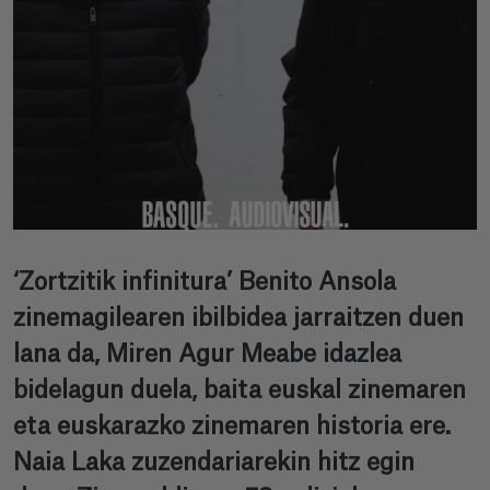
‘Zortzitik infinitura’ Benito Ansola
zinemagilearen ibilbidea jarraitzen duen
lana da, Miren Agur Meabe idazlea
bidelagun duela, baita euskal zinemaren
eta euskarazko zinemaren historia ere.
Naia Laka zuzendariarekin hitz egin