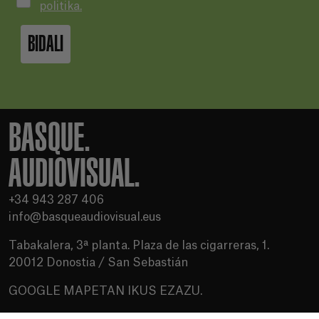
politika.
BIDALI
BASQUE.
AUDIOVISUAL.
+34 943 287 406
info@basqueaudiovisual.eus
Tabakalera, 3ª planta. Plaza de las cigarreras, 1.
20012 Donostia / San Sebastián
GOOGLE MAPETAN IKUS EZAZU.