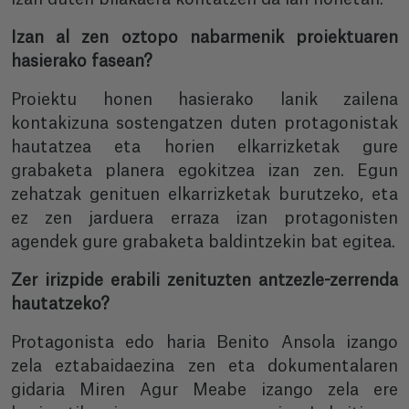
Izan al zen oztopo nabarmenik proiektuaren
hasierako fasean?
Proiektu honen hasierako lanik zailena
kontakizuna sostengatzen duten protagonistak
hautatzea eta horien elkarrizketak gure
grabaketa planera egokitzea izan zen. Egun
zehatzak genituen elkarrizketak burutzeko, eta
ez zen jarduera erraza izan protagonisten
agendek gure grabaketa baldintzekin bat egitea.
Zer irizpide erabili zenituzten antzezle-zerrenda
hautatzeko?
Protagonista edo haria Benito Ansola izango
zela eztabaidaezina zen eta dokumentalaren
gidaria Miren Agur Meabe izango zela ere