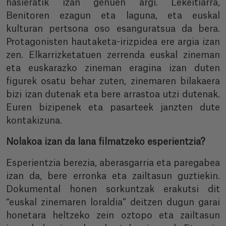
hasieratik izan genuen argi. Lekeitiarra,
Benitoren ezagun eta laguna, eta euskal
kulturan pertsona oso esanguratsua da bera.
Protagonisten hautaketa-irizpidea ere argia izan
zen. Elkarrizketatuen zerrenda euskal zineman
eta euskarazko zineman eragina izan duten
figurek osatu behar zuten, zinemaren bilakaera
bizi izan dutenak eta bere arrastoa utzi dutenak.
Euren bizipenek eta pasarteek janzten dute
kontakizuna.
Nolakoa izan da lana filmatzeko esperientzia?
Esperientzia berezia, aberasgarria eta paregabea
izan da, bere erronka eta zailtasun guztiekin.
Dokumental honen sorkuntzak erakutsi dit
“euskal zinemaren loraldia” deitzen dugun garai
honetara heltzeko zein oztopo eta zailtasun