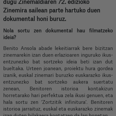
dugu Zinemaldiaren 72. edizioko
Zinemira sailean parte hartuko duen
dokumental honi buruz.
Nola sortu zen dokumental hau filmatzeko
ideia?
Benito Ansola abade lekeitiarrak bere bizitzan
zinemarekin izan duen erlazioaren inguruko ikus-
entzunezko bat sortzeko ideia beti izan dut
bueltaka. Urteen joanean, proiektu hura gordea
izanik, euskal zinemari buruzko euskarazko ikus-
entzunezko bat sortzeko aukera suertatu
zenean, Benitoren istorioa kontakizun
horretarako hari perfektua zela ikusi genuen, eta
hala sortu zen ‘Zortzitik infinitura’. Benitoren
istorioa jarraituz, euskal eta euskarazko zinemak
izan duten bilakaera kontatzen da lan honetan.