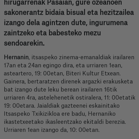
hirugarrenak Pasaian, gure ozeanoen
sakonerantz bidaia bisual eta hezitzailea
izango dela agintzen dute, ingurumena
zaintzeko eta babesteko mezu
sendoarekin.
Hernanin
, itsaspeko zinema-emanaldiak irailaren
17an eta 24an egingo dira, eta urriaren 1ean,
asteartero, 19: 00etan, Biteri Kultur Etxean.
Gainera, bertaratzen direnek argazki erakusketa
bat izango dute leku berean irailaren 16tik
urriaren 4ra, astelehenetik ostiralera, 11: 00etatik
19: 00etara. Jaialdiak gazteenei eskainitako
Itsaspeko Txikizikloa ere badu, Hernaniko
ikastetxeetako ikasleentzako ekitaldi berezia.
Urriaren 1ean izango da, 10: 00etan.