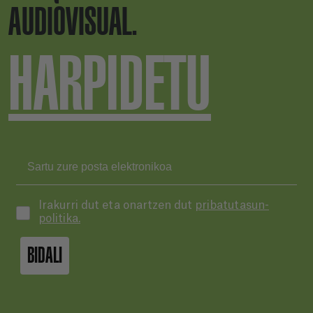
AUDIOVISUAL.
HARPIDETU
Irakurri dut eta onartzen dut
pribatutasun-
politika.
BIDALI