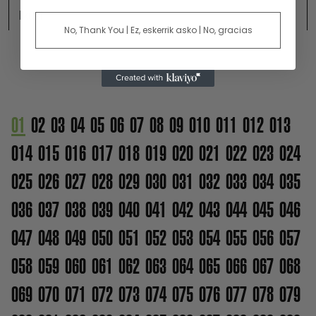
Ikusi
No, Thank You | Ez, eskerrik asko | No, gracias
01
02
03
04
05
06
07
08
09
010
011
012
013
014
015
016
017
018
019
020
021
022
023
024
025
026
027
028
029
030
031
032
033
034
035
036
037
038
039
040
041
042
043
044
045
046
047
048
049
050
051
052
053
054
055
056
057
058
059
060
061
062
063
064
065
066
067
068
069
070
071
072
073
074
075
076
077
078
079