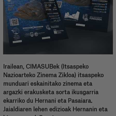
Irailean, CIMASUBek (Itsaspeko
Nazioarteko Zinema Zikloa) itsaspeko
munduari eskainitako zinema eta
argazki erakusketa sorta ikusgarria
ekarriko du Hernani eta Pasaiara.
Jaialdiaren lehen edizioak Hernanin eta