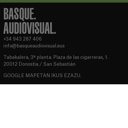
BASQUE.
AUDIOVISUAL.
+34 943 287 406
info@basqueaudiovisual.eus
Tabakalera, 3ª planta. Plaza de las cigarreras, 1.
20012 Donostia / San Sebastián
GOOGLE MAPETAN IKUS EZAZU.
Erabilera baldintzak
Pribatutasun politika
Cookien politika
Baliabideak