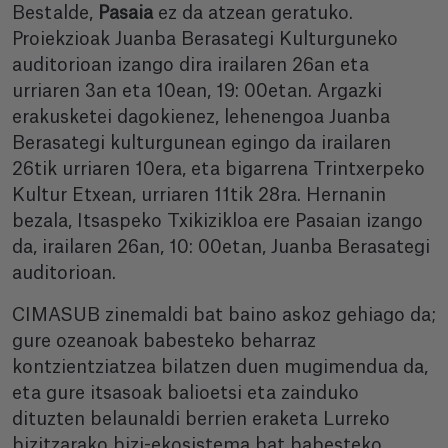
Bestalde,
Pasaia
ez da atzean geratuko.
Proiekzioak Juanba Berasategi Kulturguneko
auditorioan izango dira irailaren 26an eta
urriaren 3an eta 10ean, 19: 00etan. Argazki
erakusketei dagokienez, lehenengoa Juanba
Berasategi kulturgunean egingo da irailaren
26tik urriaren 10era, eta bigarrena Trintxerpeko
Kultur Etxean, urriaren 11tik 28ra. Hernanin
bezala, Itsaspeko Txikizikloa ere Pasaian izango
da, irailaren 26an, 10: 00etan, Juanba Berasategi
auditorioan.
CIMASUB zinemaldi bat baino askoz gehiago da;
gure ozeanoak babesteko beharraz
kontzientziatzea bilatzen duen mugimendua da,
eta gure itsasoak balioetsi eta zainduko
dituzten belaunaldi berrien eraketa Lurreko
bizitzarako bizi-ekosistema bat babesteko