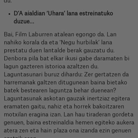
du.
D’A aialdian ‘Uhara’ lana estreinatuko
duzue…
Bai, Film Laburren atalean egongo da. Lan
nahiko korala da eta ‘Negu hurbilak’ lana
prestatu duen lantalde berak gauzatu du.
Denbora pila bat elkar ikusi gabe daramaten bi
lagun gazteren istorioa azaltzen du.
Laguntasunari buruz dihardu: Zer gertatzen da
harremanak galtzen ditugunean baina bietako
batek bestearen laguntza behar duenean?
Laguntasunak askotan gauzak inertziaz egitera
eramaten gaitu, nahiz eta horrek bakoitzaren
motxilan eragina izan. Lan hau tiraderan gordeta
genuen, baina estreinaldia hemen egiteko aukera
atera zen eta hain plaza ona izanda ezin genuen