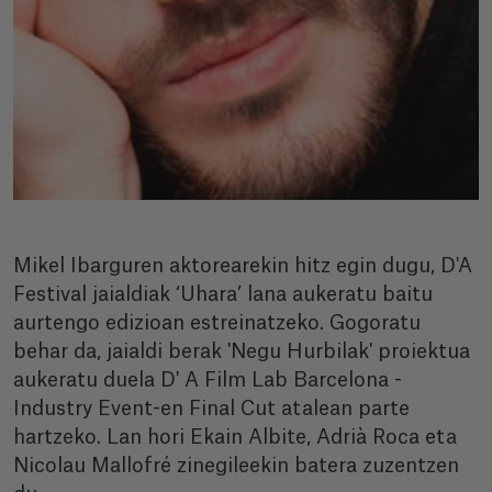
Mikel Ibarguren aktorearekin hitz egin dugu, D'A
Festival jaialdiak ‘Uhara’ lana aukeratu baitu
aurtengo edizioan estreinatzeko. Gogoratu
behar da, jaialdi berak 'Negu Hurbilak' proiektua
aukeratu duela D' A Film Lab Barcelona -
Industry Event-en Final Cut atalean parte
hartzeko. Lan hori Ekain Albite, Adrià Roca eta
Nicolau Mallofré zinegileekin batera zuzentzen