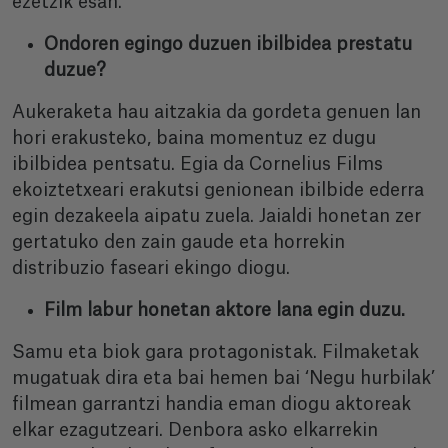
ezetzik esan.
Ondoren egingo duzuen ibilbidea prestatu
duzue?
Aukeraketa hau aitzakia da gordeta genuen lan
hori erakusteko, baina momentuz ez dugu
ibilbidea pentsatu. Egia da Cornelius Films
ekoiztetxeari erakutsi genionean ibilbide ederra
egin dezakeela aipatu zuela. Jaialdi honetan zer
gertatuko den zain gaude eta horrekin
distribuzio faseari ekingo diogu.
Film labur honetan aktore lana egin duzu.
Samu eta biok gara protagonistak. Filmaketak
mugatuak dira eta bai hemen bai ‘Negu hurbilak’
filmean garrantzi handia eman diogu aktoreak
elkar ezagutzeari. Denbora asko elkarrekin