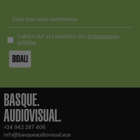
Irakurri dut eta onartzen dut
pribatutasun-
politika.
BIDALI
BASQUE.
AUDIOVISUAL.
+34 943 287 406
info@basqueaudiovisual.eus