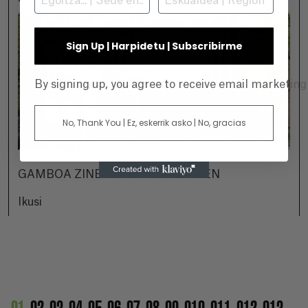
Sign Up | Harpidetu | Subscribirme
By signing up, you agree to receive email marketin
No, Thank You | Ez, eskerrik asko | No, gracias
GAMBOA ZINEMALDIA GASTEIZEN
Ikusi