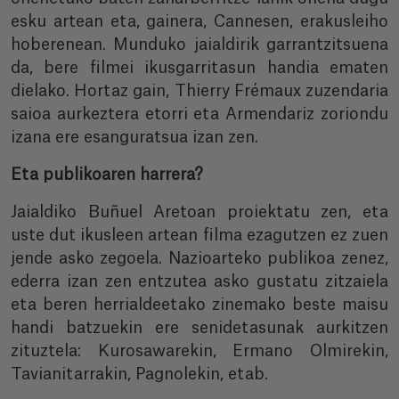
esku artean eta, gainera, Cannesen, erakusleiho
hoberenean. Munduko jaialdirik garrantzitsuena
da, bere filmei ikusgarritasun handia ematen
dielako. Hortaz gain, Thierry Frémaux zuzendaria
saioa aurkeztera etorri eta Armendariz zoriondu
izana ere esanguratsua izan zen.
Eta publikoaren harrera?
Jaialdiko Buñuel Aretoan proiektatu zen, eta
uste dut ikusleen artean filma ezagutzen ez zuen
jende asko zegoela. Nazioarteko publikoa zenez,
ederra izan zen entzutea asko gustatu zitzaiela
eta beren herrialdeetako zinemako beste maisu
handi batzuekin ere senidetasunak aurkitzen
zituztela: Kurosawarekin, Ermano Olmirekin,
Tavianitarrakin, Pagnolekin, etab.