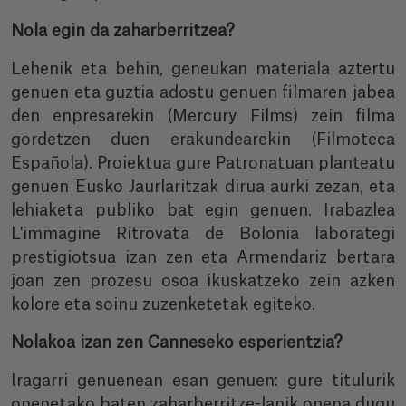
Nola egin da zaharberritzea?
Lehenik eta behin, geneukan materiala aztertu
genuen eta guztia adostu genuen filmaren jabea
den enpresarekin (Mercury Films) zein filma
gordetzen duen erakundearekin (Filmoteca
Española). Proiektua gure Patronatuan planteatu
genuen Eusko Jaurlaritzak dirua aurki zezan, eta
lehiaketa publiko bat egin genuen. Irabazlea
L'immagine Ritrovata de Bolonia laborategi
prestigiotsua izan zen eta Armendariz bertara
joan zen prozesu osoa ikuskatzeko zein azken
kolore eta soinu zuzenketetak egiteko.
Nolakoa izan zen Canneseko esperientzia?
Iragarri genuenean esan genuen: gure titulurik
onenetako baten zaharberritze-lanik onena dugu