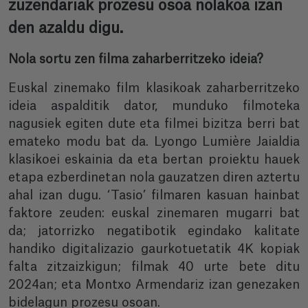
zuzendariak prozesu osoa nolakoa izan
den azaldu digu.
Nola sortu zen filma zaharberritzeko ideia?
Euskal zinemako film klasikoak zaharberritzeko
ideia aspalditik dator, munduko filmoteka
nagusiek egiten dute eta filmei bizitza berri bat
emateko modu bat da. Lyongo Lumière Jaialdia
klasikoei eskainia da eta bertan proiektu hauek
etapa ezberdinetan nola gauzatzen diren aztertu
ahal izan dugu. ‘Tasio’ filmaren kasuan hainbat
faktore zeuden: euskal zinemaren mugarri bat
da; jatorrizko negatibotik egindako kalitate
handiko digitalizazio gaurkotuetatik 4K kopiak
falta zitzaizkigun; filmak 40 urte bete ditu
2024an; eta Montxo Armendariz izan genezaken
bidelagun prozesu osoan.