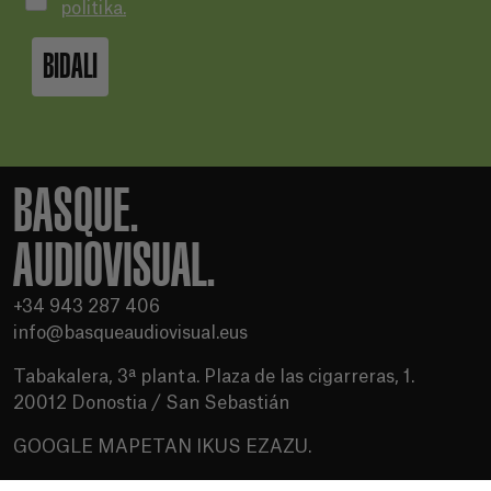
politika.
BIDALI
BASQUE.
AUDIOVISUAL.
+34 943 287 406
info@basqueaudiovisual.eus
Tabakalera, 3ª planta. Plaza de las cigarreras, 1.
20012 Donostia / San Sebastián
GOOGLE MAPETAN IKUS EZAZU.