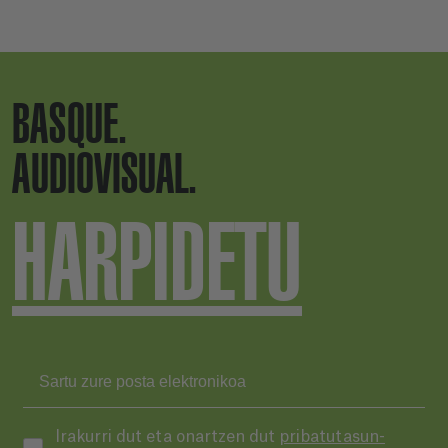
BASQUE.
AUDIOVISUAL.
HARPIDETU
Irakurri dut eta onartzen dut
pribatutasun-