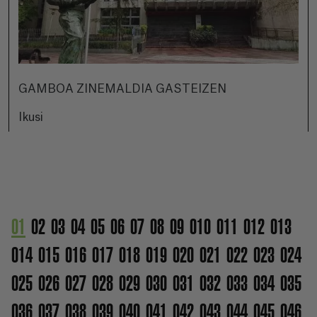
GAMBOA ZINEMALDIA GASTEIZEN
Ikusi
01
02
03
04
05
06
07
08
09
010
011
012
013
014
015
016
017
018
019
020
021
022
023
024
025
026
027
028
029
030
031
032
033
034
035
036
037
038
039
040
041
042
043
044
045
046