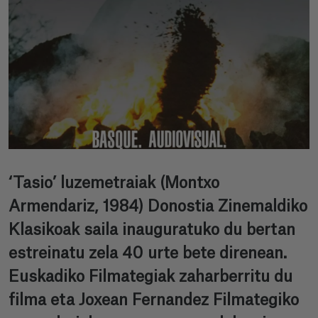
‘Tasio’ luzemetraiak (Montxo
Armendariz, 1984) Donostia Zinemaldiko
Klasikoak saila inauguratuko du bertan
estreinatu zela 40 urte bete direnean.
Euskadiko Filmategiak zaharberritu du
filma eta Joxean Fernandez Filmategiko