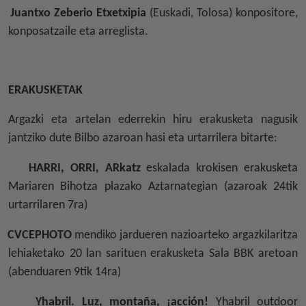
Juantxo Zeberio Etxetxipia
(Euskadi, Tolosa) konpositore,
konposatzaile eta arreglista.
ERAKUSKETAK
Argazki eta artelan ederrekin hiru erakusketa nagusik
jantziko dute Bilbo azaroan hasi eta urtarrilera bitarte:
HARRI, ORRI, ARkatz
eskalada krokisen erakusketa
Mariaren Bihotza plazako Aztarnategian (azaroak 24tik
urtarrilaren 7ra)
CVCEPHOTO
mendiko jardueren nazioarteko argazkilaritza
lehiaketako 20 lan sarituen erakusketa Sala BBK aretoan
(abenduaren 9tik 14ra)
Yhabril. Luz, montaña, ¡acción!
Yhabril outdoor