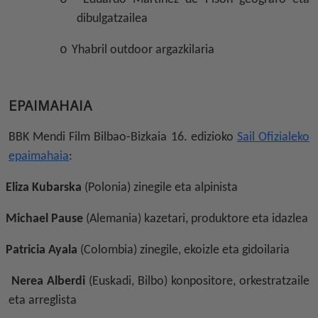
dibulgatzailea
o
Yhabril outdoor argazkilaria
EPAIMAHAIA
BBK Mendi Film Bilbao-Bizkaia 16. edizioko
Sail Ofizialeko
epaimahaia
:
Eliza Kubarska
(Polonia) zinegile eta alpinista
Michael Pause
(Alemania) kazetari, produktore eta idazlea
Patricia Ayala
(Colombia) zinegile, ekoizle eta gidoilaria
Nerea Alberdi
(Euskadi, Bilbo) konpositore, orkestratzaile
eta arreglista