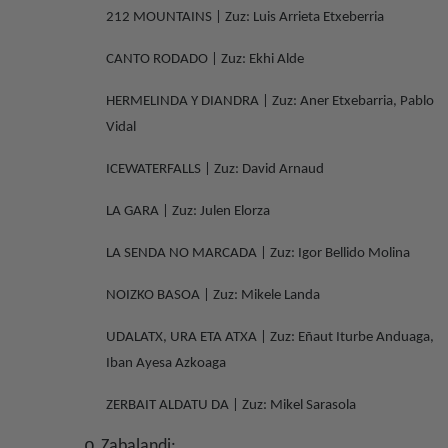
212 MOUNTAINS | Zuz: Luis Arrieta Etxeberria
CANTO RODADO | Zuz: Ekhi Alde
HERMELINDA Y DIANDRA | Zuz: Aner Etxebarria, Pablo
Vidal
ICEWATERFALLS | Zuz: David Arnaud
LA GARA | Zuz: Julen Elorza
LA SENDA NO MARCADA | Zuz: Igor Bellido Molina
NOIZKO BASOA | Zuz: Mikele Landa
UDALATX, URA ETA ATXA | Zuz: Eñaut Iturbe Anduaga,
Iban Ayesa Azkoaga
ZERBAIT ALDATU DA | Zuz: Mikel Sarasola
o
Zabalandi: