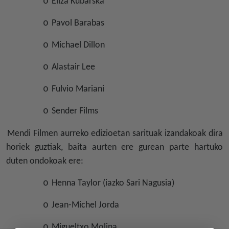
o
Eliza Kubarska
o
Pavol Barabas
o
Michael Dillon
o
Alastair Lee
o
Fulvio Mariani
o
Sender Films
Mendi Filmen aurreko edizioetan sarituak izandakoak dira
horiek guztiak, baita aurten ere gurean parte hartuko
duten ondokoak ere:
o
Henna Taylor (iazko Sari Nagusia)
o
Jean-Michel Jorda
o
Migueltxo Molina