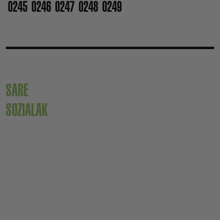
0245
0246
0247
0248
0249
SARE
SOZIALAK