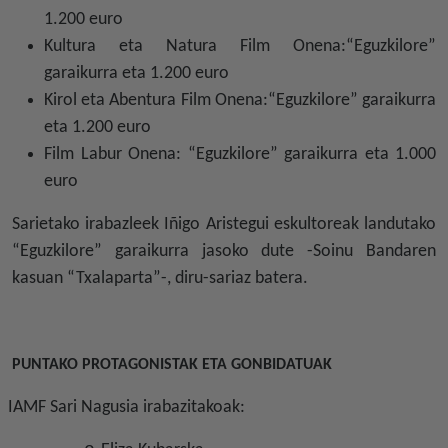
1.200 euro
Kultura eta Natura Film Onena:“Eguzkilore”
garaikurra eta 1.200 euro
Kirol eta Abentura Film Onena:“Eguzkilore” garaikurra
eta 1.200 euro
Film Labur Onena: “Eguzkilore” garaikurra eta 1.000
euro
Sarietako irabazleek Iñigo Aristegui eskultoreak landutako
“Eguzkilore” garaikurra jasoko dute -Soinu Bandaren
kasuan “Txalaparta”-, diru-sariaz batera.
PUNTAKO PROTAGONISTAK ETA GONBIDATUAK
IAMF Sari Nagusia irabazitakoak: