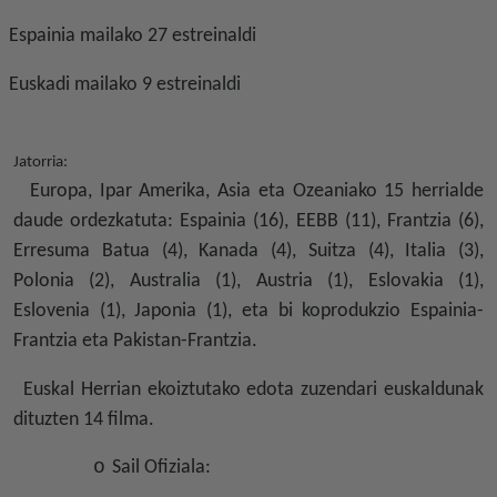
Espainia mailako 27 estreinaldi
Euskadi mailako 9 estreinaldi
Jatorria:
Europa, Ipar Amerika, Asia eta Ozeaniako 15 herrialde
daude ordezkatuta: Espainia (16), EEBB (11), Frantzia (6),
Erresuma Batua (4), Kanada (4), Suitza (4), Italia (3),
Polonia (2), Australia (1), Austria (1), Eslovakia (1),
Eslovenia (1), Japonia (1), eta bi koprodukzio Espainia-
Frantzia eta Pakistan-Frantzia.
Euskal Herrian ekoiztutako edota zuzendari euskaldunak
dituzten 14 filma.
o
Sail Ofiziala: