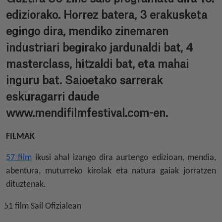
ediziorako. Horrez batera, 3 erakusketa
egingo dira, mendiko zinemaren
industriari begirako jardunaldi bat, 4
masterclass, hitzaldi bat, eta mahai
inguru bat. Saioetako sarrerak
eskuragarri daude
www.mendifilmfestival.com-en.
FILMAK
57 film
ikusi ahal izango dira aurtengo edizioan, mendia,
abentura, muturreko kirolak eta natura gaiak jorratzen
dituztenak.
51 film Sail Ofizialean