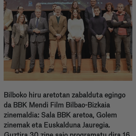
Bilboko hiru aretotan zabalduta egingo
da BBK Mendi Film Bilbao-Bizkaia
zinemaldia: Sala BBK aretoa, Golem
zinemak eta Euskalduna Jauregia.
Guztira 30 zine saio programatu dira 16.