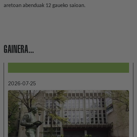
aretoan abenduak 12 gaueko saioan.
GAINERA...
2026-07-25