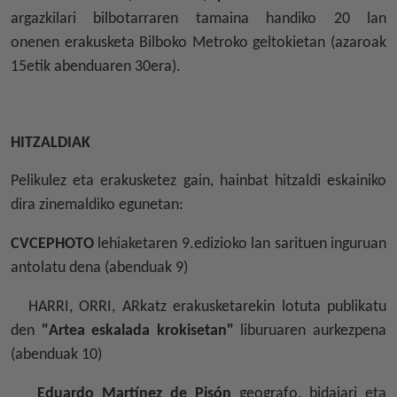
argazkilari bilbotarraren tamaina handiko 20 lan
onenen erakusketa Bilboko Metroko geltokietan (azaroak
15etik abenduaren 30era).
HITZALDIAK
Pelikulez eta erakusketez gain, hainbat hitzaldi eskainiko
dira zinemaldiko egunetan:
CVCEPHOTO
lehiaketaren 9.edizioko lan sarituen inguruan
antolatu dena (abenduak 9)
HARRI, ORRI, ARkatz erakusketarekin lotuta publikatu
den
"Artea eskalada krokisetan"
liburuaren aurkezpena
(abenduak 10)
Eduardo Martínez de Pisón
geografo, bidaiari eta