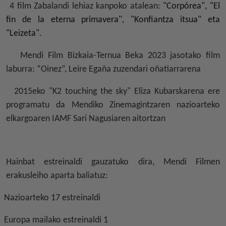
4 film Zabalandi lehiaz kanpoko atalean:
"Corpórea", "El
fin de la eterna primavera", "Konfiantza itsua" eta
"Leizeta"
.
Mendi Film Bizkaia-Ternua Beka 2023 jasotako film
laburra: “Oinez”, Leire Egaña zuzendari oñatiarrarena
2015eko "K2 touching the sky" Eliza Kubarskarena ere
programatu da Mendiko Zinemagintzaren nazioarteko
elkargoaren IAMF Sari Nagusiaren aitortzan
Hainbat estreinaldi gauzatuko dira, Mendi Filmen
erakusleiho aparta baliatuz:
Nazioarteko 17 estreinaldi
Europa mailako estreinaldi 1