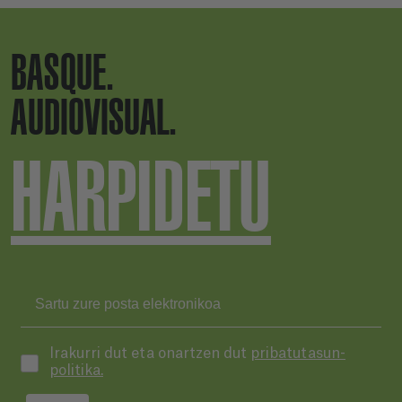
BASQUE.
AUDIOVISUAL.
HARPIDETU
Irakurri dut eta onartzen dut
pribatutasun-
politika.