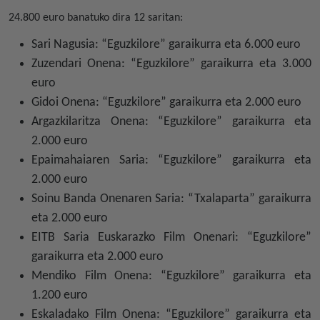
24.800 euro banatuko dira 12 saritan:
Sari Nagusia: “Eguzkilore” garaikurra eta 6.000 euro
Zuzendari Onena: “Eguzkilore” garaikurra eta 3.000
euro
Gidoi Onena: “Eguzkilore” garaikurra eta 2.000 euro
Argazkilaritza Onena: “Eguzkilore” garaikurra eta
2.000 euro
Epaimahaiaren Saria: “Eguzkilore” garaikurra eta
2.000 euro
Soinu Banda Onenaren Saria: “Txalaparta” garaikurra
eta 2.000 euro
EITB Saria Euskarazko Film Onenari: “Eguzkilore”
garaikurra eta 2.000 euro
Mendiko Film Onena: “Eguzkilore” garaikurra eta
1.200 euro
Eskaladako Film Onena: “Eguzkilore” garaikurra eta