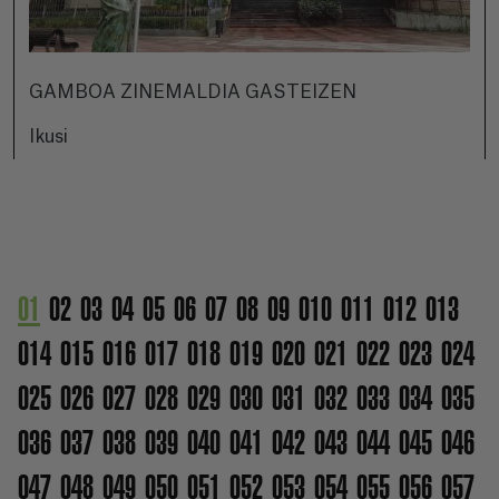
GAMBOA ZINEMALDIA GASTEIZEN
Ikusi
01
02
03
04
05
06
07
08
09
010
011
012
013
014
015
016
017
018
019
020
021
022
023
024
025
026
027
028
029
030
031
032
033
034
035
036
037
038
039
040
041
042
043
044
045
046
047
048
049
050
051
052
053
054
055
056
057