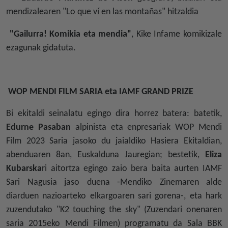
mendizalearen "Lo que ví en las montañas" hitzaldia
"Gailurra! Komikia eta mendia"
, Kike Infame komikizale
ezagunak gidatuta.
WOP MENDI FILM SARIA eta IAMF GRAND PRIZE
Bi ekitaldi seinalatu egingo dira horrez batera: batetik,
Edurne Pasaban
alpinista eta enpresariak WOP Mendi
Film 2023 Saria jasoko du jaialdiko Hasiera Ekitaldian,
abenduaren 8an, Euskalduna Jauregian; bestetik,
Eliza
Kubarska
ri aitortza egingo zaio bera baita aurten IAMF
Sari Nagusia jaso duena -Mendiko Zinemaren alde
diarduen nazioarteko elkargoaren sari gorena-, eta hark
zuzendutako "K2 touching the sky" (Zuzendari onenaren
saria 2015eko Mendi Filmen) programatu da Sala BBK