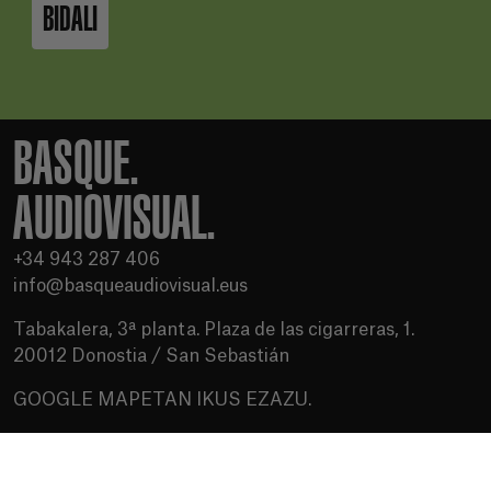
BIDALI
BASQUE.
AUDIOVISUAL.
+34 943 287 406
info@basqueaudiovisual.eus
Tabakalera, 3ª planta. Plaza de las cigarreras, 1.
20012 Donostia / San Sebastián
GOOGLE MAPETAN IKUS EZAZU.
Erabilera baldintzak
Pribatutasun politika