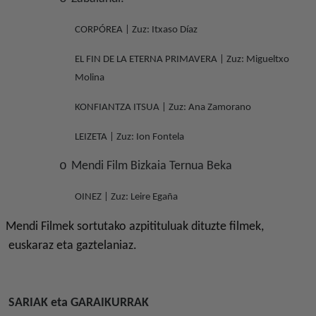
CORPÓREA | Zuz: Itxaso Díaz
EL FIN DE LA ETERNA PRIMAVERA | Zuz: Migueltxo
Molina
KONFIANTZA ITSUA | Zuz: Ana Zamorano
LEIZETA | Zuz: Ion Fontela
o
Mendi Film Bizkaia Ternua Beka
OINEZ | Zuz: Leire Egaña
Mendi Filmek sortutako azpitituluak dituzte filmek,
euskaraz eta gaztelaniaz.
SARIAK eta GARAIKURRAK